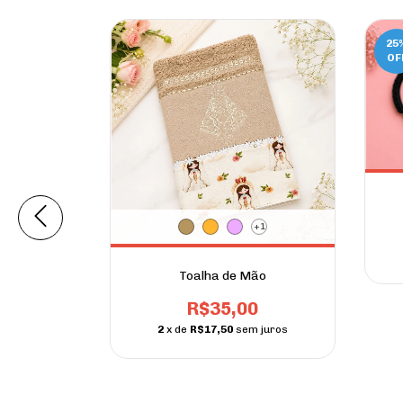
25
OF
+1
0
 juros
Toalha de Mão
R$35,00
2
x de
R$17,50
sem juros