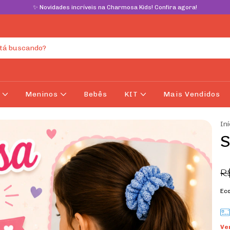
✨ Novidades incríveis na Charmosa Kids! Confira agora!
s
Meninos
Bebês
KIT
Mais Vendidos
Iní
S
R
Ec
Ve