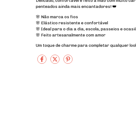
Delicado, confortável e feito à mão com muito car
penteados ainda mais encantadores! 👑
🌸 Não marca os fios
🌸 Elástico resistente e confortável
🌸 Ideal para o dia a dia, escola, passeios e ocas
🌸 Feito artesanalmente com amor
Um toque de charme para completar qualquer look