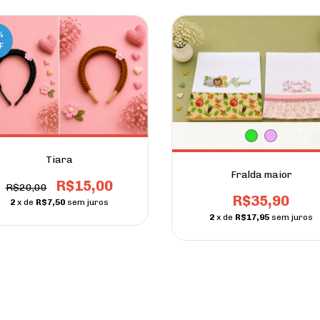
%
F
Tiara
Fralda maior
R$15,00
R$20,00
R$35,90
2
x de
R$7,50
sem juros
2
x de
R$17,95
sem juros