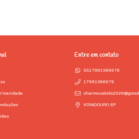
nal
Entre em contato
5517991566678
Uso
17991566678
privacidade
charmosakids2026@gmail
voluções
VIRADOURO SP
idas