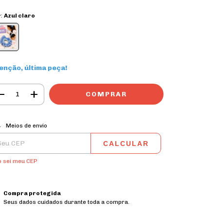
r:
Azul claro
enção, última peça!
ALTERAR CEP
regas para o CEP:
Meios de envio
CALCULAR
o sei meu CEP
Compra protegida
Seus dados cuidados durante toda a compra.