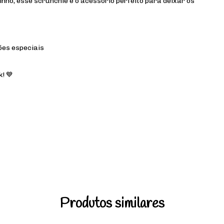
inho, esse scrunchie é o acessório perfeito para deixar os
iões especiais
! 💙
Produtos similares