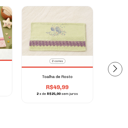
2 cores
Toalha de Rosto
R$49,99
2
x de
R$25,00
sem juros
Sapa