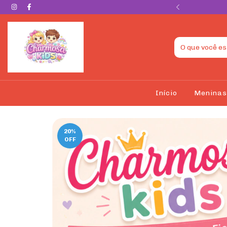
com conforto e muito estilo!
Início
Menina
20
%
OFF