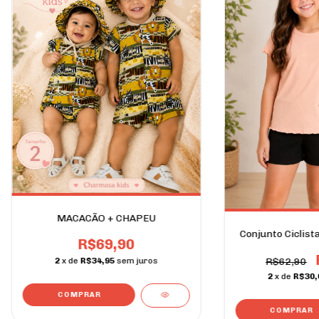
MACACÃO + CHAPEU
Conjunto Ciclis
R$69,90
2
x de
R$34,95
sem juros
R$62,90
2
x de
R$30,
COMPRAR
COMPRAR