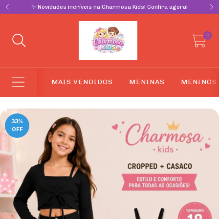
✨ Novidades incríveis na Charmosa Kids! Confira agora!
0
MAIS VENDIDOS
MENINAS
MENINOS
33
%
OFF