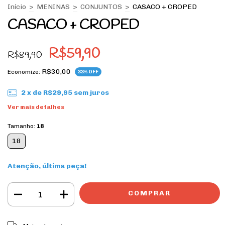
Início
>
MENINAS
>
CONJUNTOS
>
CASACO + CROPED
CASACO + CROPED
R$59,90
R$89,90
R$30,00
Economize:
33
% OFF
2
x de
R$29,95
sem juros
Ver mais detalhes
Tamanho:
18
18
Atenção, última peça!
ALTERAR CEP
Entregas para o CEP: