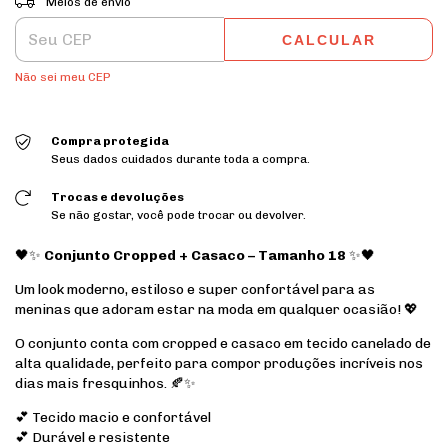
Meios de envio
CALCULAR
Não sei meu CEP
Compra protegida
Seus dados cuidados durante toda a compra.
Trocas e devoluções
Se não gostar, você pode trocar ou devolver.
🖤✨
Conjunto Cropped + Casaco – Tamanho 18
✨🖤
Um look moderno, estiloso e super confortável para as
meninas que adoram estar na moda em qualquer ocasião! 💖
O conjunto conta com cropped e casaco em tecido canelado de
alta qualidade, perfeito para compor produções incríveis nos
dias mais fresquinhos. 🍂✨
💕 Tecido macio e confortável
💕 Durável e resistente